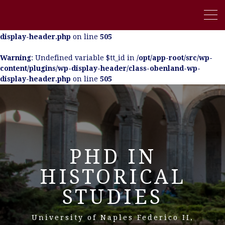
Warning
: Undefined variable $tt_id in
/opt/app-root/src/wp-
content/plugins/wp-display-header/class-obenland-wp-
display-header.php
on line
505
Warning
: Undefined variable $tt_id in
/opt/app-root/src/wp-
content/plugins/wp-display-header/class-obenland-wp-
display-header.php
on line
505
PHD IN
HISTORICAL
STUDIES
University of Naples Federico II,