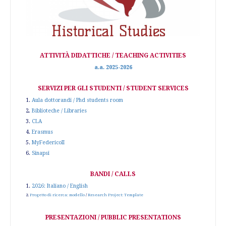
ATTIVITÀ DIDATTICHE / TEACHING ACTIVITIES
a.a. 2025-2026
SERVIZI PER GLI STUDENTI / STUDENT SERVICES
1.
Aula dottorandi / Phd students room
2.
Biblioteche / Libraries
3.
CLA
4.
Erasmus
5.
MyFedericoII
6.
Sinapsi
BANDI / CALLS
1.
2026: Italiano / English
2.
Progetto di ricerca: modello
/
Research Project: Template
PRESENTAZIONI / PUBBLIC PRESENTATIONS