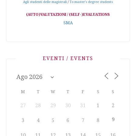
Agli studenti delle magistrali
/
To master's degree students
(AUTO)VALUTAZIONI / (SELF-)EVALUATIONS
SMA
EVENTI / EVENTS
M
T
W
T
F
S
S
27
28
29
30
31
1
2
9
3
4
5
6
7
8
10
11
12
13
14
15
16