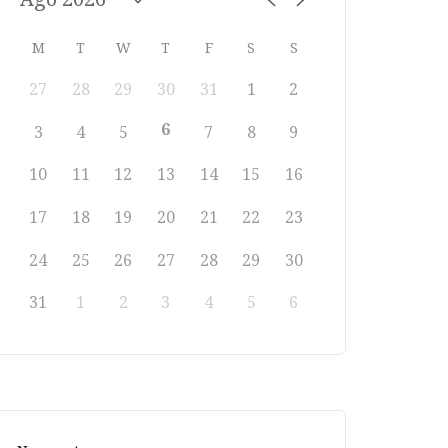
M
T
W
T
F
S
S
27
28
29
30
31
1
2
6
3
4
5
7
8
9
10
11
12
13
14
15
16
17
18
19
20
21
22
23
24
25
26
27
28
29
30
31
1
2
3
4
5
6