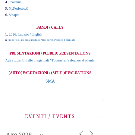
4.
Erasmus
5.
MyFedericoII
6.
Sinapsi
BANDI / CALLS
1.
2026: Italiano / English
2.
Progetto di ricerca: modello
/
Research Project: Template
PRESENTAZIONI / PUBBLIC PRESENTATIONS
Agli studenti delle magistrali
/
To master's degree students
(AUTO)VALUTAZIONI / (SELF-)EVALUATIONS
SMA
EVENTI / EVENTS