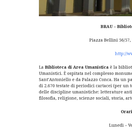
BRAU – B
iblio
Piazza Bellini 56/57,
http://w
La
Biblioteca di Area Umanistica
è la biblio
Umanistici. È ospitata nel complesso monumen
Sant’Antoniello e da Palazzo Conca. Ha un pa
di 2.670 testate di periodici cartacei (per un 
delle discipline umanistiche: letterature ant
filosofia, religione, scienze sociali, storia, ar
Orari
Lunedì – Ve