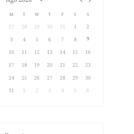
M
T
W
T
F
S
S
27
28
29
30
31
1
2
9
3
4
5
6
7
8
10
11
12
13
14
15
16
17
18
19
20
21
22
23
24
25
26
27
28
29
30
31
1
2
3
4
5
6