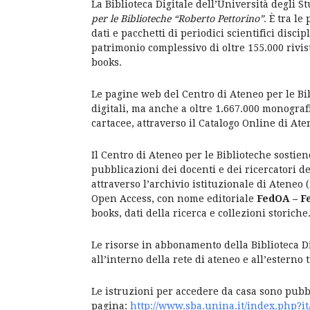
La Biblioteca Digitale dell’Università degli S
per le Biblioteche “Roberto Pettorino”
. È tra le
dati e pacchetti di periodici scientifici disc
patrimonio complessivo di oltre 155.000 rivist
books.
Le pagine web del Centro di Ateneo per le Bib
digitali, ma anche a oltre 1.667.000 monografi
cartacee, attraverso il Catalogo Online di Ate
Il Centro di Ateneo per le Biblioteche sostie
pubblicazioni dei docenti e dei ricercatori del
attraverso l’archivio istituzionale di Ateneo (
Open Access, con nome editoriale
FedOA – Fe
books, dati della ricerca e collezioni storiche
Le risorse in abbonamento della Biblioteca D
all’interno della rete di ateneo e all’esterno 
Le istruzioni per accedere da casa sono pubbl
pagina:
http://www.sba.unina.it/index.php?i