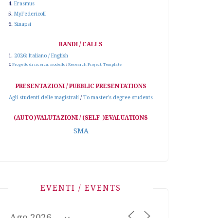
4.
Erasmus
5.
MyFedericoII
6.
Sinapsi
BANDI / CALLS
1.
2026: Italiano / English
2.
Progetto di ricerca: modello
/
Research Project: Template
PRESENTAZIONI / PUBBLIC PRESENTATIONS
Agli studenti delle magistrali
/
To master's degree students
(AUTO)VALUTAZIONI / (SELF-)EVALUATIONS
SMA
EVENTI / EVENTS