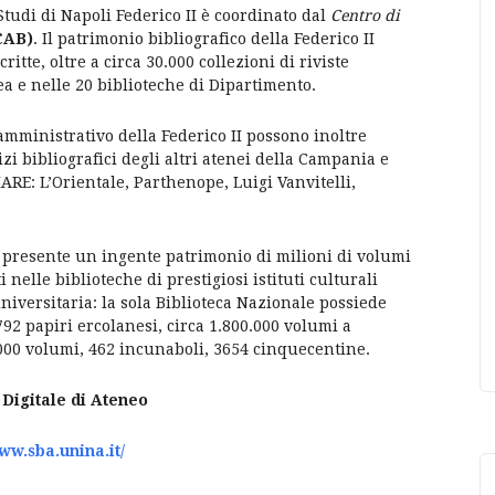
 Studi di Napoli Federico II è coordinato dal
Centro di
CAB)
. Il patrimonio bibliografico della Federico II
tte, oltre a circa 30.000 collezioni di riviste
ea e nelle 20 biblioteche di Dipartimento.
-amministrativo della Federico II possono inoltre
izi bibliografici degli altri atenei della Campania e
ARE: L’Orientale, Parthenope, Luigi Vanvitelli,
 è presente un ingente patrimonio di milioni di volumi
 nelle biblioteche di prestigiosi istituti culturali
niversitaria: la sola Biblioteca Nazionale possiede
792 papiri ercolanesi, circa 1.800.000 volumi a
.000 volumi, 462 incunaboli, 3654 cinquecentine.
 Digitale di Ateneo
www.sba.unina.it/