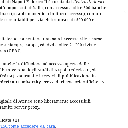
tudi di Napoli Federico II è curata dal
Centro di Ateneo
 più importanti d’Italia, con accesso a oltre 300 banche
iplinari (in abbonamento o in libero accesso), con un
e consultabili per via elettronica e di 590.000 e-
lioteche consentono non solo l’accesso alle risorse
e a stampa, mappe, cd, dvd e oltre 21.200 riviste
neo (
OPAC
).
ne anche la diffusione ad accesso aperto delle
l’Università degli Studi di Napoli Federico II, sia
fedOA
), sia tramite i servizi di pubblicazione in
derico II University Press
, di riviste scientifiche, e-
.
igitale di Ateneo sono liberamente accessibili
tramite server proxy.
icate alla
t/156/come-accedere-da-casa
.