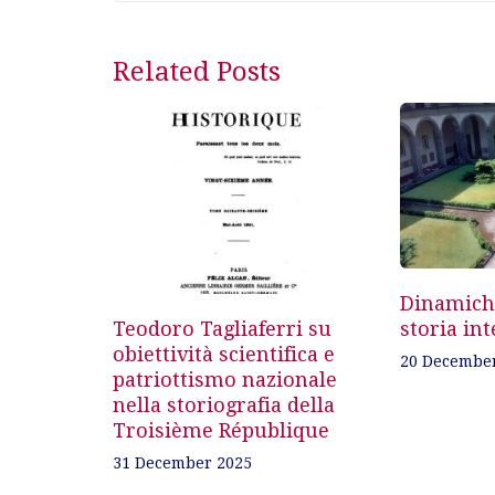
Post
Related Posts
navigation
Dinamiche
Teodoro Tagliaferri su
storia int
obiettività scientifica e
20 Decembe
patriottismo nazionale
nella storiografia della
Troisième République
31 December 2025