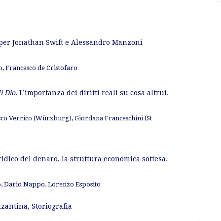
to per Jonathan Swift e Alessandro Manzoni
, Francesco de Cristofaro
i Dio
. L’importanza dei diritti reali su cosa altrui.
sco Verrico (Würzburg), Giordana Franceschini (St
uridico del denaro, la struttura economica sottesa.
o, Dario Nappo, Lorenzo Esposito
izantina
,
Storiografia