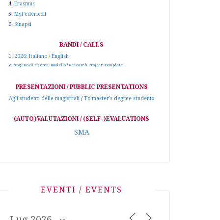
4.
Erasmus
5.
MyFedericoII
6.
Sinapsi
BANDI / CALLS
1.
2026: Italiano / English
2.
Progetto di ricerca: modello
/
Research Project: Template
PRESENTAZIONI / PUBBLIC PRESENTATIONS
Agli studenti delle magistrali
/
To master's degree students
(AUTO)VALUTAZIONI / (SELF-)EVALUATIONS
SMA
EVENTI / EVENTS