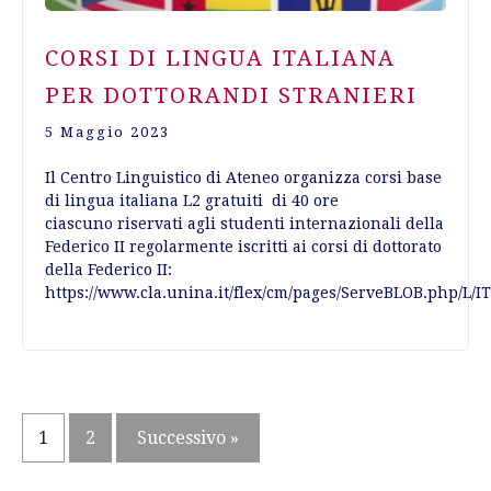
CORSI DI LINGUA ITALIANA
PER DOTTORANDI STRANIERI
5 Maggio 2023
Il Centro Linguistico di Ateneo organizza corsi base
di lingua italiana L2 gratuiti di 40 ore
ciascuno riservati agli studenti internazionali della
Federico II regolarmente iscritti ai corsi di dottorato
della Federico II:
https://www.cla.unina.it/flex/cm/pages/ServeBLOB.php/L/I
Paginazione
1
2
Successivo »
degli