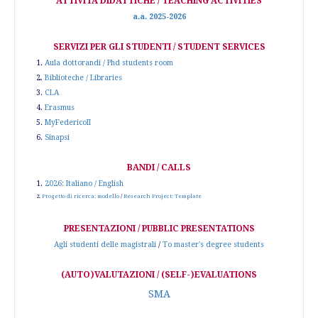
ATTIVITÀ DIDATTICHE / TEACHING ACTIVITIES
a.a. 2025-2026
SERVIZI PER GLI STUDENTI / STUDENT SERVICES
1.
Aula dottorandi / Phd students room
2.
Biblioteche / Libraries
3.
CLA
4.
Erasmus
5.
MyFedericoII
6.
Sinapsi
BANDI / CALLS
1.
2026: Italiano / English
2.
Progetto di ricerca: modello
/
Research Project: Template
PRESENTAZIONI / PUBBLIC PRESENTATIONS
Agli studenti delle magistrali
/
To master's degree students
(AUTO)VALUTAZIONI / (SELF-)EVALUATIONS
SMA