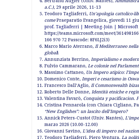
Bertrand Augier (Univ. Nantes),
Amministrare
a.C.)
, 29 aprile 2026, 11-13
Teodoro Tagliaferri,
Un’apologia cattolico-l
come
Praeparatio Evangelica, giovedì 11 gi
prof. Tagliaferri | Meeting-Join | Microsof
https://teams.microsoft.com/meet/361498
166 970 72 Passcode: 8F6LJ2i3)
Marco Mario Aterrano,
Il Mediterraneo nell
global
i
Annunziata Berrino,
Imperialismo e moderni
Fulvio Cammarano,
Le colonie nel Parlament
Massimo Cattaneo,
Un Impero atipico: l’Imp
Domenico Conte,
Imperi e cesarismo in
Oswa
Francesco Dall’Aglio,
Il Commonwealth bizant
Roberto Delle Donne,
Identità etniche e regim
Valentina Favarò,
Conquista y pacificacion. 
Cristina Pennarola (con Chiara Cigliano, P
“New Englishes”: un lascito dell’Impero?
Annick Peters-Custot (Univ. Nantes),
L’impe
marzo 2026 (10.00-12.00)
Giovanni Savino,
L’idea di impero nel nazio
Teodoro Tagliaferri, Piero Ventura,
La polit