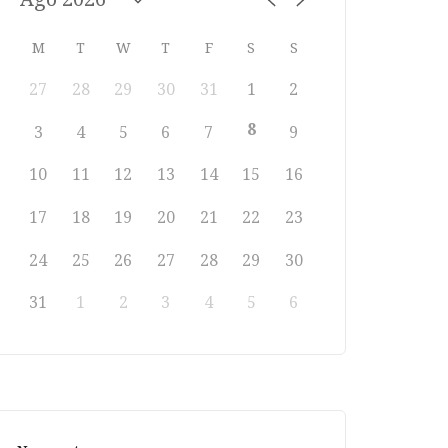
M
T
W
T
F
S
S
27
28
29
30
31
1
2
8
3
4
5
6
7
9
10
11
12
13
14
15
16
17
18
19
20
21
22
23
24
25
26
27
28
29
30
31
1
2
3
4
5
6