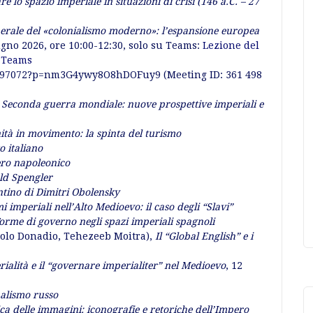
 lo spazio imperiale in situazioni di crisi (146 a.C. – 27
iberale del «colonialismo moderno»: l’espansione europea
ugno 2026, ore 10:00-12:30, solo su Teams:
Lezione del
t Teams
16697072?p=nm3G4ywy8O8hDOFuy9 (Meeting ID: 361 498
a Seconda guerra mondiale: nuove prospettive imperiali e
tà in movimento: la spinta del turismo
o italiano
ero napoleonico
ld Spengler
ino di Dimitri Obolensky
i imperiali nell’Alto Medioevo: il caso degli “Slavi”
Forme di governo negli spazi imperiali spagnoli
aolo Donadio, Tehezeeb Moitra),
Il “Global English” e i
rialità e il “governare imperialiter” nel Medioevo
, 12
nalismo russo
ica delle immagini: iconografie e retoriche dell’Impero