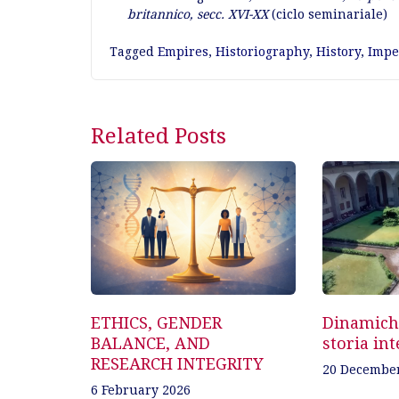
britannico, secc. XVI-XX
(ciclo seminariale)
Tagged
Empires
,
Historiography
,
History
,
Impe
Post
Related Posts
navigation
ETHICS, GENDER
Dinamiche
BALANCE, AND
storia int
RESEARCH INTEGRITY
20 Decembe
6 February 2026