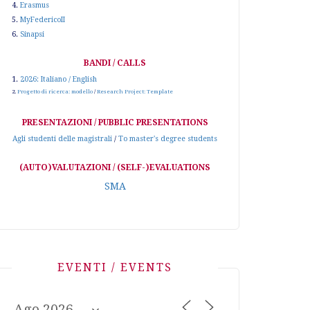
4.
Erasmus
5.
MyFedericoII
6.
Sinapsi
BANDI / CALLS
1.
2026: Italiano / English
2.
Progetto di ricerca: modello
/
Research Project: Template
PRESENTAZIONI / PUBBLIC PRESENTATIONS
Agli studenti delle magistrali
/
To master's degree students
(AUTO)VALUTAZIONI / (SELF-)EVALUATIONS
SMA
EVENTI / EVENTS