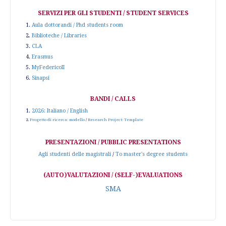
SERVIZI PER GLI STUDENTI / STUDENT SERVICES
1.
Aula dottorandi / Phd students room
2.
Biblioteche / Libraries
3.
CLA
4.
Erasmus
5.
MyFedericoII
6.
Sinapsi
BANDI / CALLS
1.
2026: Italiano / English
2.
Progetto di ricerca: modello
/
Research Project: Template
PRESENTAZIONI / PUBBLIC PRESENTATIONS
Agli studenti delle magistrali
/
To master's degree students
(AUTO)VALUTAZIONI / (SELF-)EVALUATIONS
SMA