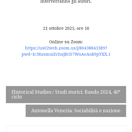
Interverranno gli autori.
21 ottobre 2025, ore 16
Online su Zoom:
https://us02web.zoom.us/j/86438843389?
pwd=Ic38zsmuiEchajBcD7WoAeAok9pYXX.1
Post
Historical Studies / Studi storici: Bando 2024, 40°
ciclo
navigation
Antonella Venezia: Sociabilità e nazione