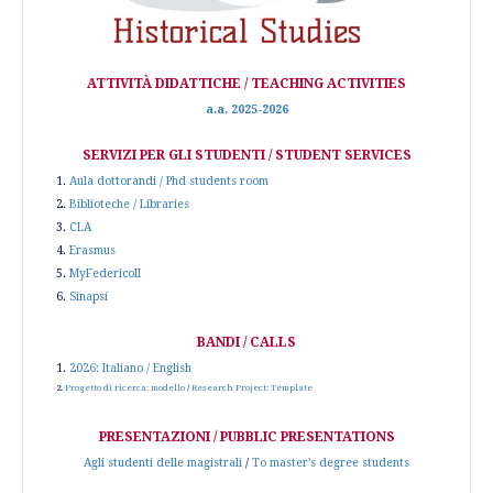
ATTIVITÀ DIDATTICHE / TEACHING ACTIVITIES
a.a. 2025-2026
SERVIZI PER GLI STUDENTI / STUDENT SERVICES
1.
Aula dottorandi / Phd students room
2.
Biblioteche / Libraries
3.
CLA
4.
Erasmus
5.
MyFedericoII
6.
Sinapsi
BANDI / CALLS
1.
2026: Italiano / English
2.
Progetto di ricerca: modello
/
Research Project: Template
PRESENTAZIONI / PUBBLIC PRESENTATIONS
Agli studenti delle magistrali
/
To master's degree students