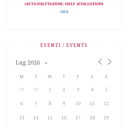
(AUTO)VALUTAZIONI / (SELF-)EVALUATIONS
SMA
EVENTI / EVENTS
M
T
W
T
F
S
S
29
30
1
2
3
4
5
6
7
8
9
10
11
12
13
14
15
16
17
18
19