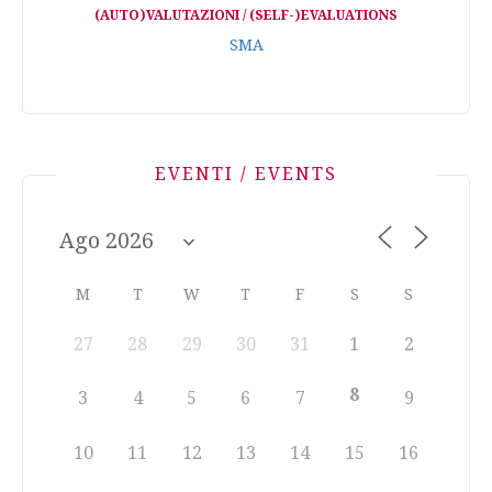
(AUTO)VALUTAZIONI / (SELF-)EVALUATIONS
SMA
EVENTI / EVENTS
M
T
W
T
F
S
S
27
28
29
30
31
1
2
8
3
4
5
6
7
9
10
11
12
13
14
15
16