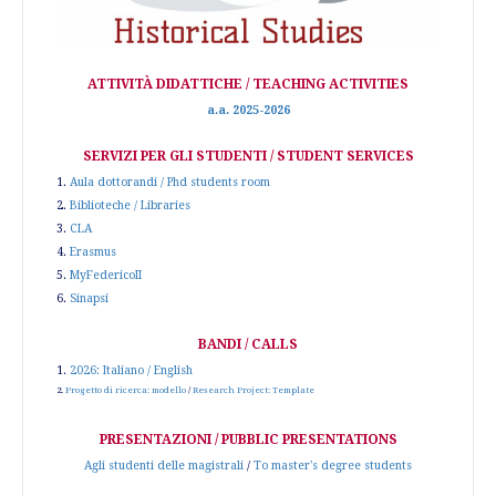
ATTIVITÀ DIDATTICHE / TEACHING ACTIVITIES
a.a. 2025-2026
SERVIZI PER GLI STUDENTI / STUDENT SERVICES
1.
Aula dottorandi / Phd students room
2.
Biblioteche / Libraries
3.
CLA
4.
Erasmus
5.
MyFedericoII
6.
Sinapsi
BANDI / CALLS
1.
2026: Italiano / English
2.
Progetto di ricerca: modello
/
Research Project: Template
PRESENTAZIONI / PUBBLIC PRESENTATIONS
Agli studenti delle magistrali
/
To master's degree students