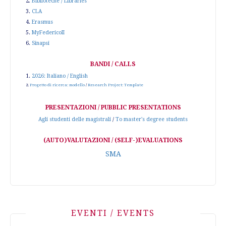
2.
Biblioteche / Libraries
3.
CLA
4.
Erasmus
5.
MyFedericoII
6.
Sinapsi
BANDI / CALLS
1.
2026: Italiano / English
2.
Progetto di ricerca: modello
/
Research Project: Template
PRESENTAZIONI / PUBBLIC PRESENTATIONS
Agli studenti delle magistrali
/
To master's degree students
(AUTO)VALUTAZIONI / (SELF-)EVALUATIONS
SMA
EVENTI / EVENTS