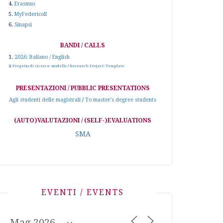
4.
Erasmus
5.
MyFedericoII
6.
Sinapsi
BANDI / CALLS
1.
2026: Italiano / English
2.
Progetto di ricerca: modello
/
Research Project: Template
PRESENTAZIONI / PUBBLIC PRESENTATIONS
Agli studenti delle magistrali
/
To master's degree students
(AUTO)VALUTAZIONI / (SELF-)EVALUATIONS
SMA
EVENTI / EVENTS