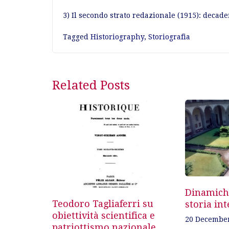
3) Il secondo strato redazionale (1915): decade
Tagged
Historiography
,
Storiografia
Post
Related Posts
navigation
Dinamiche
Teodoro Tagliaferri su
storia int
obiettività scientifica e
20 Decembe
patriottismo nazionale