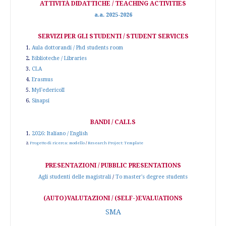
ATTIVITÀ DIDATTICHE / TEACHING ACTIVITIES
a.a. 2025-2026
SERVIZI PER GLI STUDENTI / STUDENT SERVICES
1.
Aula dottorandi / Phd students room
2.
Biblioteche / Libraries
3.
CLA
4.
Erasmus
5.
MyFedericoII
6.
Sinapsi
BANDI / CALLS
1.
2026: Italiano / English
2.
Progetto di ricerca: modello
/
Research Project: Template
PRESENTAZIONI / PUBBLIC PRESENTATIONS
Agli studenti delle magistrali
/
To master's degree students
(AUTO)VALUTAZIONI / (SELF-)EVALUATIONS
SMA