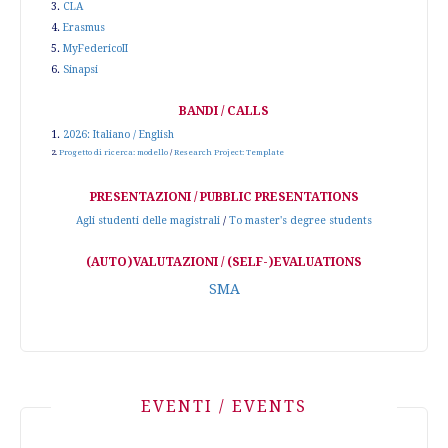
3.
CLA
4.
Erasmus
5.
MyFedericoII
6.
Sinapsi
BANDI / CALLS
1.
2026: Italiano / English
2.
Progetto di ricerca: modello
/
Research Project: Template
PRESENTAZIONI / PUBBLIC PRESENTATIONS
Agli studenti delle magistrali
/
To master's degree students
(AUTO)VALUTAZIONI / (SELF-)EVALUATIONS
SMA
EVENTI / EVENTS