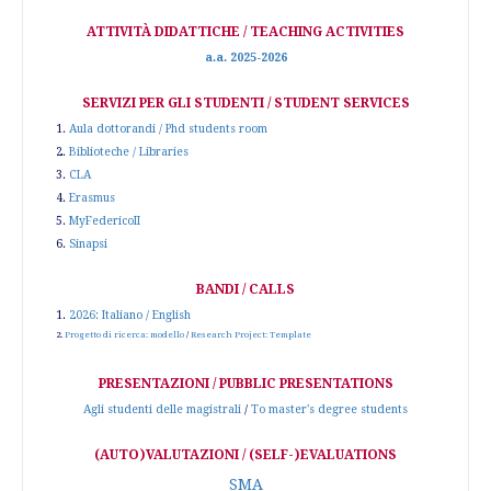
ATTIVITÀ DIDATTICHE / TEACHING ACTIVITIES
a.a. 2025-2026
SERVIZI PER GLI STUDENTI / STUDENT SERVICES
1.
Aula dottorandi / Phd students room
2.
Biblioteche / Libraries
3.
CLA
4.
Erasmus
5.
MyFedericoII
6.
Sinapsi
BANDI / CALLS
1.
2026: Italiano / English
2.
Progetto di ricerca: modello
/
Research Project: Template
PRESENTAZIONI / PUBBLIC PRESENTATIONS
Agli studenti delle magistrali
/
To master's degree students
(AUTO)VALUTAZIONI / (SELF-)EVALUATIONS
SMA