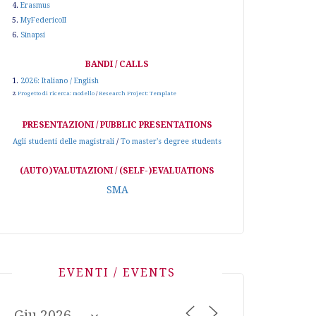
4.
Erasmus
5.
MyFedericoII
6.
Sinapsi
BANDI / CALLS
1.
2026: Italiano / English
2.
Progetto di ricerca: modello
/
Research Project: Template
PRESENTAZIONI / PUBBLIC PRESENTATIONS
Agli studenti delle magistrali
/
To master's degree students
(AUTO)VALUTAZIONI / (SELF-)EVALUATIONS
SMA
EVENTI / EVENTS