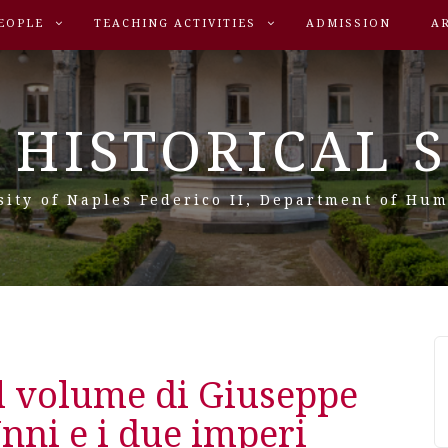
EOPLE
TEACHING ACTIVITIES
ADMISSION
A
 HISTORICAL 
sity of Naples Federico II, Department of Hum
l volume di Giuseppe
Unni e i due imperi