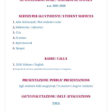
ATTIVITÀ DIDATTICHE / TEACHING ACTIVITIES
a.a. 2025-2026
SERVIZI PER GLI STUDENTI / STUDENT SERVICES
1.
Aula dottorandi / Phd students room
2.
Biblioteche / Libraries
3.
CLA
4.
Erasmus
5.
MyFedericoII
6.
Sinapsi
BANDI / CALLS
1.
2026: Italiano / English
2.
Progetto di ricerca: modello
/
Research Project: Template
PRESENTAZIONI / PUBBLIC PRESENTATIONS
Agli studenti delle magistrali
/
To master's degree students
(AUTO)VALUTAZIONI / (SELF-)EVALUATIONS
SMA