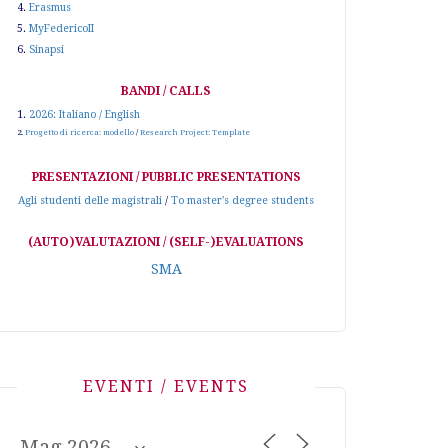
4.
Erasmus
5.
MyFedericoII
6.
Sinapsi
BANDI / CALLS
1.
2026: Italiano / English
2.
Progetto di ricerca: modello
/
Research Project: Template
PRESENTAZIONI / PUBBLIC PRESENTATIONS
Agli studenti delle magistrali
/
To master's degree students
(AUTO)VALUTAZIONI / (SELF-)EVALUATIONS
SMA
EVENTI / EVENTS