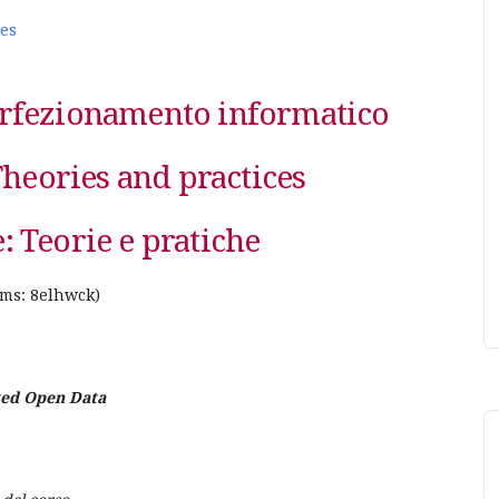
ies
erfezionamento informatico
Theories and practices
e: Teorie e pratiche
ms: 8elhwck)
ked Open Data