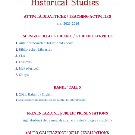
ATTIVITÀ DIDATTICHE / TEACHING ACTIVITIES
a.a. 2025-2026
SERVIZI PER GLI STUDENTI / STUDENT SERVICES
1.
Aula dottorandi / Phd students room
2.
Biblioteche / Libraries
3.
CLA
4.
Erasmus
5.
MyFedericoII
6.
Sinapsi
BANDI / CALLS
1.
2026: Italiano / English
2.
Progetto di ricerca: modello
/
Research Project: Template
PRESENTAZIONI / PUBBLIC PRESENTATIONS
Agli studenti delle magistrali
/
To master's degree students
(AUTO)VALUTAZIONI / (SELF-)EVALUATIONS