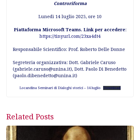
Controriforma
Lunedì 14 luglio 2025, ore 10
Piattaforma Microsoft Teams. Link per accedere
:
https://tinyurl.com/23xa4dt4
Responsabile Scientifico: Prof. Roberto Delle Donne
Segreteria organizzativa: Dott. Gabriele Caruso
(gabriele.caruso@unina.it), Dott. Paolo Di Benedetto
(paolo.dibenedetto@unina.it)
Locandina Seminari di Dialoghi storici – 14 luglio
Download
Post
Related Posts
navigation