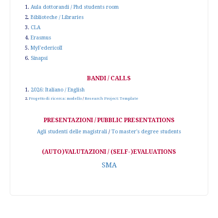
1.
Aula dottorandi / Phd students room
2.
Biblioteche / Libraries
3.
CLA
4.
Erasmus
5.
MyFedericoII
6.
Sinapsi
BANDI / CALLS
1.
2026: Italiano / English
2.
Progetto di ricerca: modello
/
Research Project: Template
PRESENTAZIONI / PUBBLIC PRESENTATIONS
Agli studenti delle magistrali
/
To master's degree students
(AUTO)VALUTAZIONI / (SELF-)EVALUATIONS
SMA