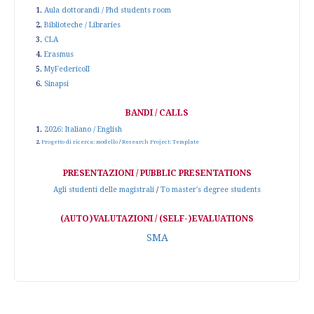
1.
Aula dottorandi / Phd students room
2.
Biblioteche / Libraries
3.
CLA
4.
Erasmus
5.
MyFedericoII
6.
Sinapsi
BANDI / CALLS
1.
2026: Italiano / English
2.
Progetto di ricerca: modello
/
Research Project: Template
PRESENTAZIONI / PUBBLIC PRESENTATIONS
Agli studenti delle magistrali
/
To master's degree students
(AUTO)VALUTAZIONI / (SELF-)EVALUATIONS
SMA