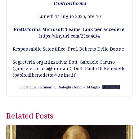
Controriforma
Lunedì 14 luglio 2025, ore 10
Piattaforma Microsoft Teams. Link per accedere
:
https://tinyurl.com/23xa4dt4
Responsabile Scientifico: Prof. Roberto Delle Donne
Segreteria organizzativa: Dott. Gabriele Caruso
(gabriele.caruso@unina.it), Dott. Paolo Di Benedetto
(paolo.dibenedetto@unina.it)
Locandina Seminari di Dialoghi storici – 14 luglio
Download
Post
Related Posts
navigation