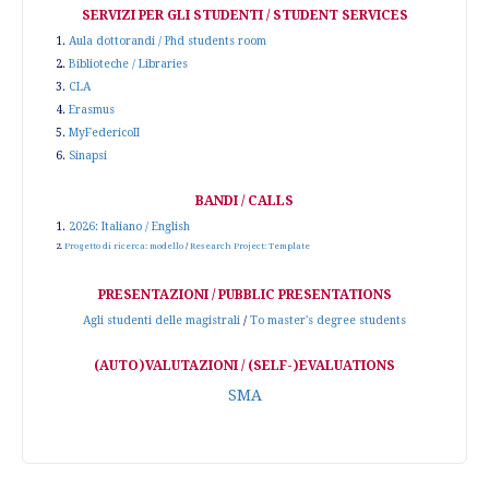
SERVIZI PER GLI STUDENTI / STUDENT SERVICES
1.
Aula dottorandi / Phd students room
2.
Biblioteche / Libraries
3.
CLA
4.
Erasmus
5.
MyFedericoII
6.
Sinapsi
BANDI / CALLS
1.
2026: Italiano / English
2.
Progetto di ricerca: modello
/
Research Project: Template
PRESENTAZIONI / PUBBLIC PRESENTATIONS
Agli studenti delle magistrali
/
To master's degree students
(AUTO)VALUTAZIONI / (SELF-)EVALUATIONS
SMA