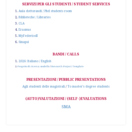
SERVIZI PER GLI STUDENTI / STUDENT SERVICES
1.
Aula dottorandi / Phd students room
2.
Biblioteche / Libraries
3.
CLA
4.
Erasmus
5.
MyFedericoII
6.
Sinapsi
BANDI / CALLS
1.
2026: Italiano / English
2.
Progetto di ricerca: modello
/
Research Project: Template
PRESENTAZIONI / PUBBLIC PRESENTATIONS
Agli studenti delle magistrali
/
To master's degree students
(AUTO)VALUTAZIONI / (SELF-)EVALUATIONS
SMA